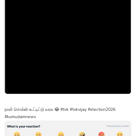
நான் சொல்லி கூட்டிட்டு வரல 😂 #tvk #tvkvijay #election2026
#kumudamnews