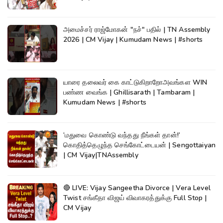
அமைச்சர் ராஜ்மோகன் "நச்" பதில் | TN Assembly
2026 | CM Vijay | Kumudam News | #shorts
யாரை தலைவர் கை காட்டுகிறாறோஅவங்கள WIN
பண்ண வைங்க | Ghillisarath | Tambaram |
Kumudam News | #shorts
‘மதுவை கொண்டு வந்தது நீங்கள் தான்!’
கொதித்தெழுந்த செங்கோட்டையன் | Sengottaiyan
| CM Vijay|TNAssembly
🔴 LIVE: Vijay Sangeetha Divorce | Vera Level
Twist சங்கீதா விஜய் விவாகரத்துக்கு Full Stop |
CM Vijay