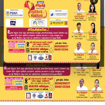
×
Home
வீடியோ ஸ்டோரி
நான் சொல்லி கூட்டிட்டு வரல 😂 #tvk #tvkvijay #e...