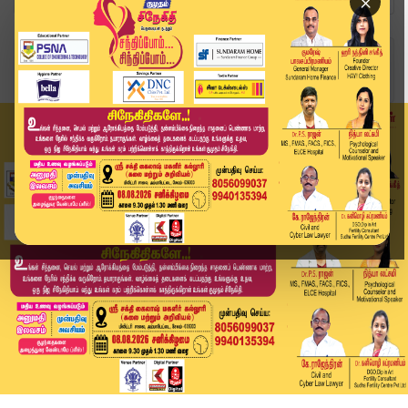
×
Home
வீடியோ ஸ்டோரி
“தமிழ்நாட்டை பாஜக அரசு புறக்கணிப்பது சரியா?” – ...