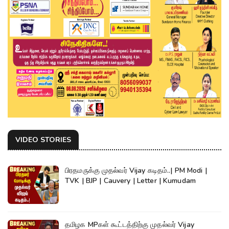
VIDEO STORIES
பிரதமருக்கு முதல்வர் Vijay கடிதம்..| PM Modi |
TVK | BJP | Cauvery | Letter | Kumudam
தமிழக MPகள் கூட்டத்திற்கு முதல்வர் Vijay