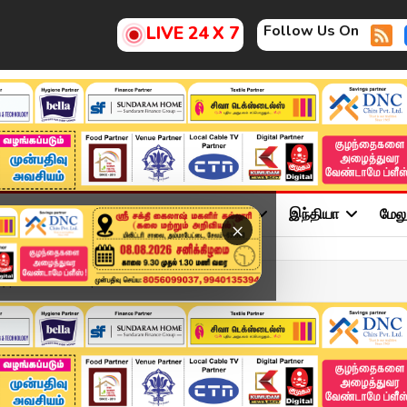
Follow Us On
LIVE 24 X 7
ு
சினிமா
அரசியல்
விளையாட்டு
இந்தியா
மேல
×
பு | Poondi Lake |...