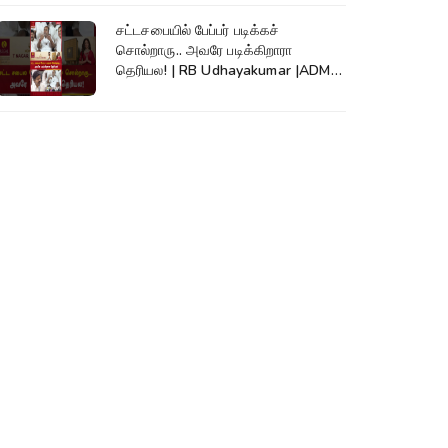
சட்டசபையில் பேப்பர் படிக்கச்
சொல்றாரு.. அவரே படிக்கிறாரா
தெரியல! | RB Udhayakumar |ADMK|
EPS #shorts