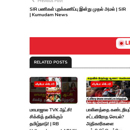
Previous Post
SIR பணிகள் புறக்கணிப்பு இன்று முதல் அமல் | SIR
| Kumudam News
L
RELATED POSTS
வீடியோ ஸ்டோரி
வீடியோ ஸ்டோரி
மாயாஜால TVK ஆட்சி!
பாலினத்தை கண்டறியும
சிக்கித் தவிக்கும்
சட்டவிரோத செயல்?
தமிழ்நாடு! | RB
அதிகாரிகளை