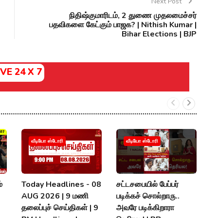
Next Post
நிதிஷ்குமாரிடம், 2 துணை முதலமைச்சர்
பதவிகளை கேட்கும் பாஜக? | Nithish Kumar |
Bihar Elections | BJP
IVE 24 X 7
வீடியோ ஸ்டோரி
வீடியோ ஸ்டோரி
்
Today Headlines - 08
சட்டசபையில் பேப்பர்
த
AUG 2026 | 9 மணி
படிக்கச் சொல்றாரு..
அ
தலைப்புச் செய்திகள் | 9
அவரே படிக்கிறாரா
க