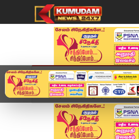
முகப்பு
விளையாட்டு
அண்மை
தமிழ்நாட
Home
வீடியோ ஸ்டோரி
பூண்டி ஏரிக்கு உபரிநீர் திறப்