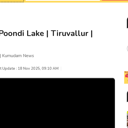
ு | Poondi Lake | Tiruvallur |
llur | Kumudam News
t Update : 18 Nov 2025, 09:10 AM