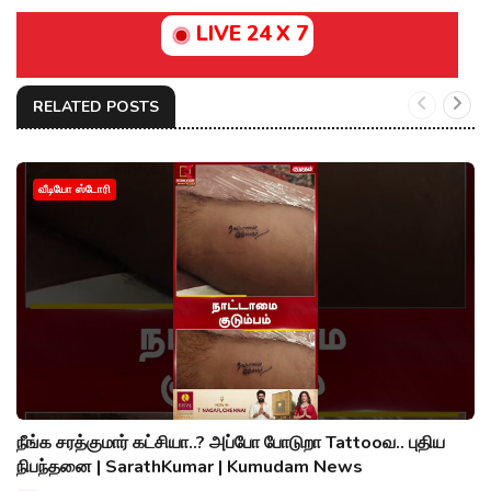
LIVE 24 X 7
RELATED POSTS
வீடியோ ஸ்டோரி
நீங்க சரத்குமார் கட்சியா..? அப்போ போடுறா Tattooவ.. புதிய
நிபந்தனை | SarathKumar | Kumudam News