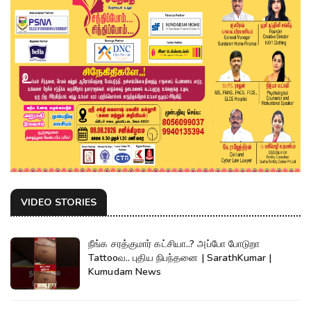
VIDEO STORIES
நீங்க சரத்குமார் கட்சியா..? அப்போ போடுறா
Tattooவ.. புதிய நிபந்தனை | SarathKumar |
Kumudam News