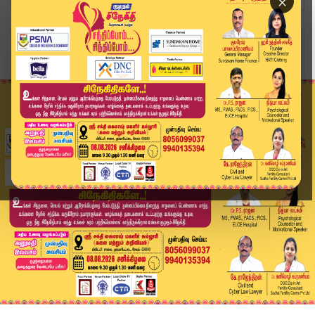
×
Home
வீடியோ ஸ்டோரி
"தமிழ்நாட்டை தலைகுனிய விடமாட்டோம்" - முதலமைச்சர...