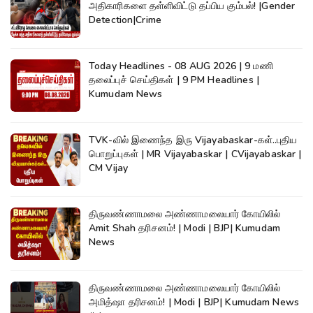
அதிகாரிகளை தள்ளிவிட்டு தப்பிய கும்பல்! |Gender
Detection|Crime
Today Headlines - 08 AUG 2026 | 9 மணி
தலைப்புச் செய்திகள் | 9 PM Headlines |
Kumudam News
TVK-வில் இணைந்த இரு Vijayabaskar-கள்..புதிய
பொறுப்புகள் | MR Vijayabaskar | CVijayabaskar |
CM Vijay
திருவண்ணாமலை அண்ணாமலையார் கோயிலில்
Amit Shah தரிசனம்! | Modi | BJP| Kumudam
News
திருவண்ணாமலை அண்ணாமலையார் கோயிலில்
அமித்ஷா தரிசனம்! | Modi | BJP| Kumudam News