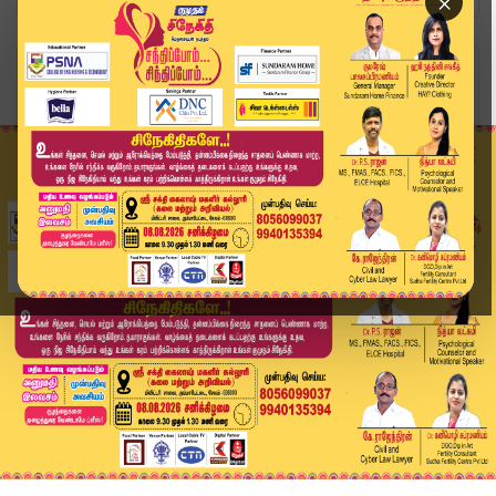
×
Home
வீடியோ ஸ்டோரி
அரசியல் ரீதியான படம் ரிலீஸ் பண்ணக்கூடதுனா இந்த ...