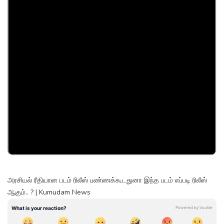
அரசியல் ரீதியான படம் ரிலீஸ் பண்ணக்கூடதுனா இந்த படம் எப்படி ரிலீஸ்
ஆகும்.. ? | Kumudam News