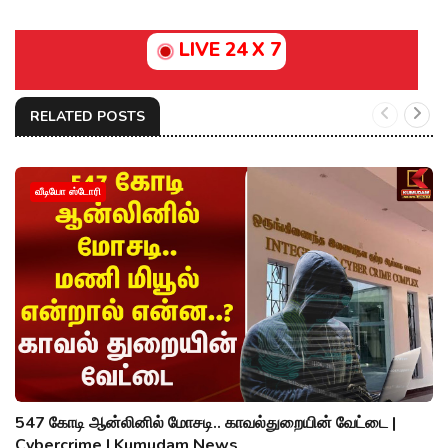
LIVE 24 X 7
RELATED POSTS
வீடியோ ஸ்டோரி
547 கோடி ஆன்லினில் மோசடி.. காவல்துறையின் வேட்டை |
Cybercrime | Kumudam News