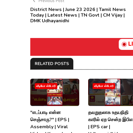
Previous Post
District News | June 23 2026 | Tamil News
Today | Latest News | TN Govt | CM Vijay |
DMK Udhayanidhi
L
RELATED POSTS
வீடியோ ஸ்டோரி
வீடியோ ஸ்டோரி
"எடப்பாடி என்ன
தவறுதலாக உதயநிதி
செஞ்சாரு?" | EPS |
காரில் ஏற சென்ற இபிஎ
Assembly | Viral
| EPS car |