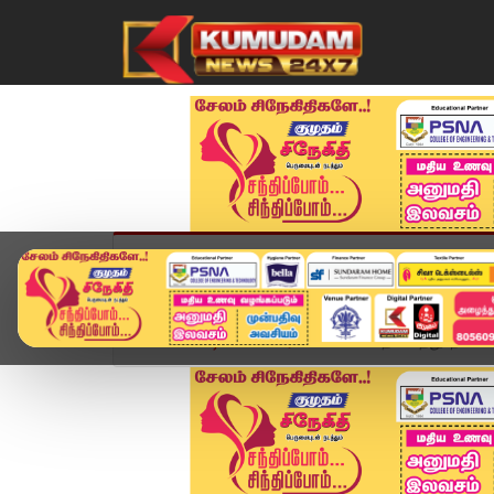
முகப்பு
விளையாட்டு
அண்மை
தமிழ்நாட
Home
வீடியோ ஸ்டோரி
லக்னோ தீ விபத்து: நாட்டை