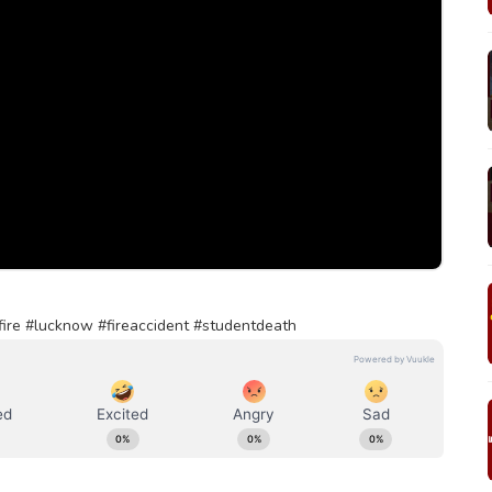
fire #lucknow #fireaccident #studentdeath