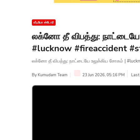
வீடியோ ஸ்டோரி
லக்னோ தீ விபத்து: நாட்டையே
#lucknow #fireaccident #
லக்னோ தீ விபத்து: நாட்டையே உலுக்கிய சோகம் | #luck
By
Kumudam Team
23 Jun 2026, 05:16 PM
Last