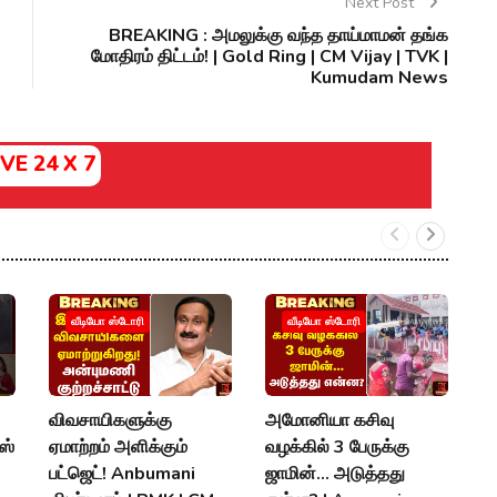
Next Post
BREAKING : அமலுக்கு வந்த தாய்மாமன் தங்க
மோதிரம் திட்டம்! | Gold Ring | CM Vijay | TVK |
Kumudam News
IVE 24 X 7
வீடியோ ஸ்டோரி
வீடியோ ஸ்டோரி
விவசாயிகளுக்கு
அமோனியா கசிவு
S
ஸ்
ஏமாற்றம் அளிக்கும்
வழக்கில் 3 பேருக்கு
P
பட்ஜெட்! Anbumani
ஜாமின்... அடுத்தது
எ