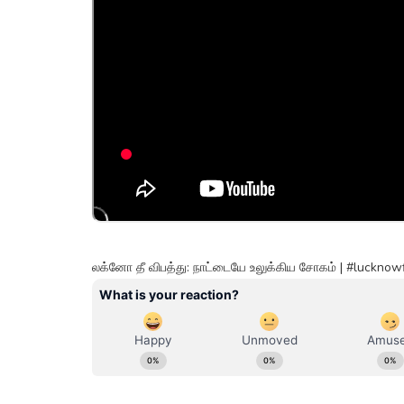
லக்னோ தீ விபத்து: நாட்டையே உலுக்கிய சோகம் | #lucknow