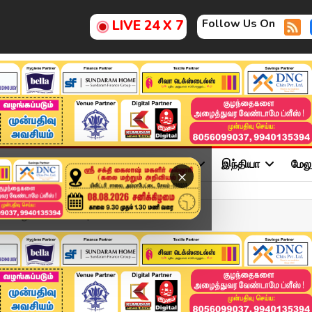
Follow Us On
LIVE 24 X 7
ு
சினிமா
அரசியல்
விளையாட்டு
இந்தியா
மேல
×
யே உலுக்கிய சோகம் | #lu...