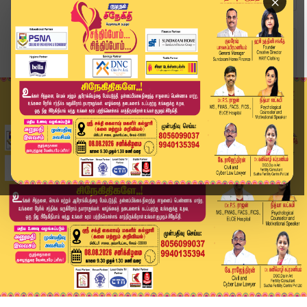
×
Home
வீடியோ ஸ்டோரி
மாணவி வன்கொடுமை வழக்கு புதிய அதிர்ச்சித் தகவல் ...