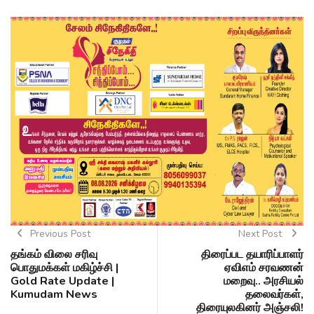
Previous Post
Next Post
தங்கம் விலை சரிவு
திரைப்பட தயாரிப்பாளர்
பொதுமக்கள் மகிழ்ச்சி |
ஏவிஎம் சரவணன்
Gold Rate Update |
மறைவு.. அரசியல்
Kumudam News
தலைவர்கள்,
திரையுலகினர் அஞ்சலி!