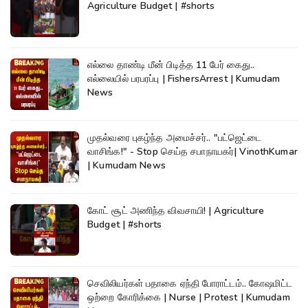
Agriculture Budget | #shorts
எல்லை தாண்டி மீன் பிடித்த 11 பேர் கைது..
எல்லையில் பரபரப்பு | FishersArrest | Kumudam
News
முதல்வரை புகழ்ந்த அமைச்சர்.. "பட்ஜெட்டை
வாசிங்க!" - Stop செய்த சபாநாயகர்| VinothKumar
| Kumudam News
கோட் சூட் அணிந்த விவசாயி! | Agriculture
Budget | #shorts
செவிலியர்கள் பதாகை ஏந்தி போராட்டம்.. கோஷமிட்ட
ஒற்றை கோரிக்கை | Nurse | Protest | Kumudam