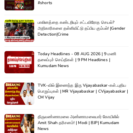
#shorts
பாலினத்தை கண்டறியும் சட்டவிரோத செயல்?
அதிகாரிகளை தள்ளிவிட்டு தப்பிய கும்பல்! |Gender
Detection|Crime
Today Headlines - 08 AUG 2026 | 9 மணி
தலைப்புச் செய்திகள் | 9 PM Headlines |
Kumudam News
TVK-வில் இணைந்த இரு Vijayabaskar-கள்..புதிய
பொறுப்புகள் | MR Vijayabaskar | CVijayabaskar |
CM Vijay
திருவண்ணாமலை அண்ணாமலையார் கோயிலில்
Amit Shah தரிசனம்! | Modi | BJP| Kumudam
News