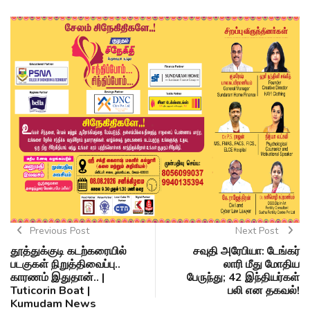
Previous Post
Next Post
தூத்துக்குடி கடற்கரையில்
சவுதி அரேபியா: டேங்கர்
படகுகள் நிறுத்திவைப்பு..
லாரி மீது மோதிய
காரணம் இதுதான்.. |
பேருந்து; 42 இந்தியர்கள்
Tuticorin Boat |
பலி என தகவல்!
Kumudam News