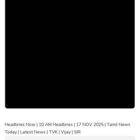
Headlines Now | 10 AM Headlines | 17 NOV 2025 | Tamil News
Today | Latest News | TVK | Vijay | SIR