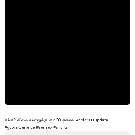
தங்கம் விலை சவரனுக்கு ரூ.400 குறைவு #goldrateupdate
#goldsilverprice #sensex #shorts