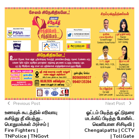
Previous Post
Next Post
உணவுக் கூடத்தில் எரிவாயு
ஓட்டம் பிடித்த ஓட்டுநரை
கசிந்து தீ விபத்து..
மடக்கிப் பிடித்த போலீஸ்..
பொதுமக்கள் அச்சம் |
வெளியான சிசிடிவி |
Fire Fighters |
Chengalpattu | CCTV
TNPolice | TNGovt
| TollGate