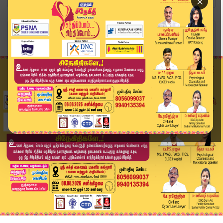
×
Home
வீடியோ ஸ்டோரி
தங்கம் விலை சவரனுக்கு ரூ.400 குறைவு #goldrateup...