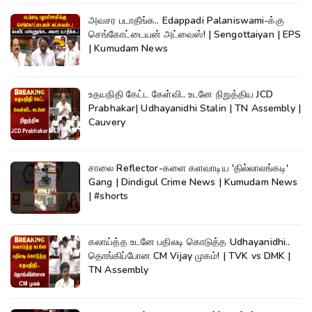
அவசர படாதீங்க.. Edappadi Palaniswami-க்கு
செங்கோட்டையன் அட்வைஸ்! | Sengottaiyan | EPS
| Kumudam News
உதயநிதி கேட்ட கேள்வி.. உடனே நிறுத்திய JCD
Prabhakar| Udhayanidhi Stalin | TN Assembly |
Cauvery
சாலை Reflector-களை களவாடிய 'தில்லாலங்கடி'
Gang | Dindigul Crime News | Kumudam News
| #shorts
கலாய்த்த உடனே பதிலடி கொடுத்த Udhayanidhi..
தொங்கிப்போன CM Vijay முகம்! | TVK vs DMK |
TN Assembly