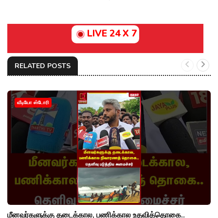
LIVE 24 X 7
RELATED POSTS
வீடியோ ஸ்டோரி
மீனவர்களுக்கு தடைக்கால, பணிக்கால உதவித்தொகை..