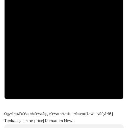
தென்காசியில் மல்லிகைப்பூ விலை உச்சம் – விவசாயிகள் மகிழ்ச்சி! |
Tenkasi jasmine price| Kumudam News