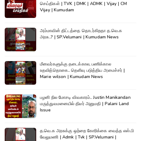
செய்திகள் | TVK | DMK | ADMK | Vijay | CM
Vijay | Kumudam
அம்மாவின் திட்டத்தை தொடர்கிறதா த.வெ.க
அரசு..? | SP.Velumani | Kumudam News
மீனவர்களுக்கு தடைக்கால, பணிக்கால
உதவித்தொகை.. தெளிவு படுத்திய அமைச்சர் |
Marie wilson | Kumudam News
பழனி நில மோசடி விவகாரம்.. Justin Manikandan
மருத்துவமனையில் திடீர் அனுமதி | Palani Land
Issue
த.வெ.க அரசுக்கு ஒற்றை கோரிக்கை வைத்த எஸ்.பி
வேலுமணி | Admk | Tvk | SP.Velumani |