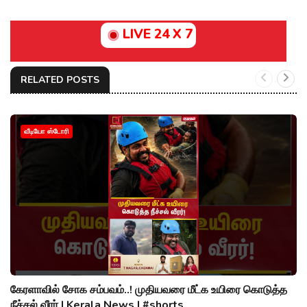
LIVE 24 X 7
RELATED POSTS
வீடியோ ஸ்டோரி
கேரளாவில் சோக சம்பவம்..! முதியவரை மீட்க உயிரை கொடுத்த
நீச்சல் வீரர் | Kerala News | #shorts