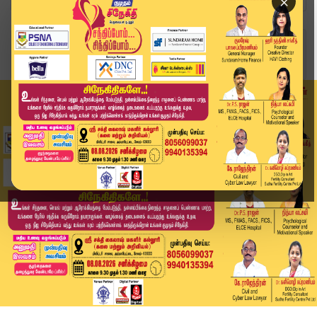
×
Home
வீடியோ ஸ்டோரி
இந்திய அணி வீரர்களுக்கு தோனி கொடுத்தபிரம்மாண்ட ...