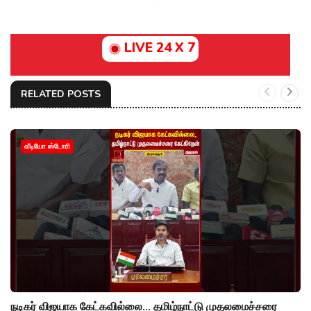
LIVE 24 X 7
RELATED POSTS
வீடியோ ஸ்டோரி
நடிகர் விஜயாக கேட்கவில்லை... தமிழ்நாட்டு முதலமைச்சரை