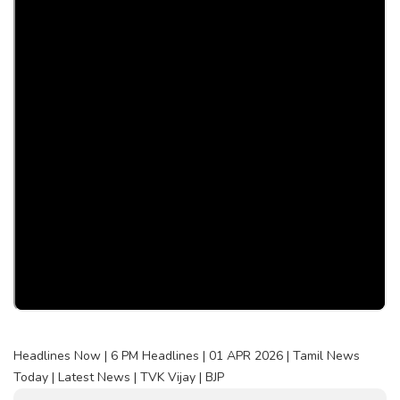
Headlines Now | 6 PM Headlines | 01 APR 2026 | Tamil News
Today | Latest News | TVK Vijay | BJP