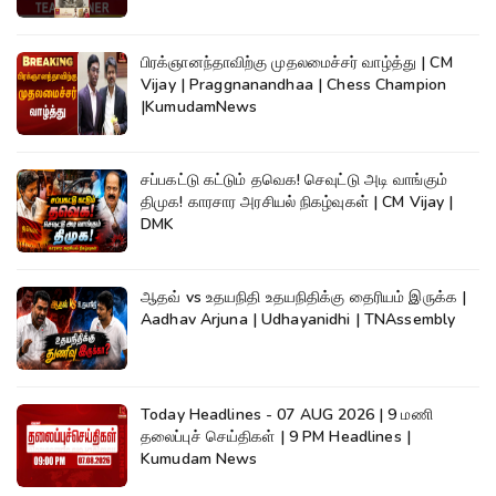
பிரக்ஞானந்தாவிற்கு முதலமைச்சர் வாழ்த்து | CM
Vijay | Praggnanandhaa | Chess Champion
|KumudamNews
சப்பகட்டு கட்டும் தவெக! செவுட்டு அடி வாங்கும்
திமுக! காரசார அரசியல் நிகழ்வுகள் | CM Vijay |
DMK
ஆதவ் vs உதயநிதி உதயநிதிக்கு தைரியம் இருக்க |
Aadhav Arjuna | Udhayanidhi | TNAssembly
Today Headlines - 07 AUG 2026 | 9 மணி
தலைப்புச் செய்திகள் | 9 PM Headlines |
Kumudam News