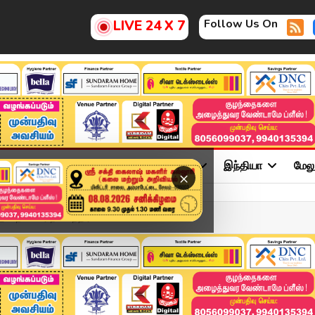
Follow Us On
LIVE 24 X 7
ு
சினிமா
அரசியல்
விளையாட்டு
இந்தியா
மேல
×
நயினார் நாகேந்திரன் !!! ...