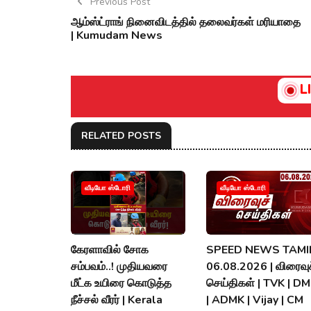
Previous Post
ஆம்ஸ்ட்ராங் நினைவிடத்தில் தலைவர்கள் மரியாதை
| Kumudam News
L
RELATED POSTS
வீடியோ ஸ்டோரி
வீடியோ ஸ்டோரி
கேரளாவில் சோக
SPEED NEWS TAMIL
சம்பவம்..! முதியவரை
06.08.2026 | விரைவுச
மீட்க உயிரை கொடுத்த
செய்திகள் | TVK | D
நீச்சல் வீரர் | Kerala
| ADMK | Vijay | CM