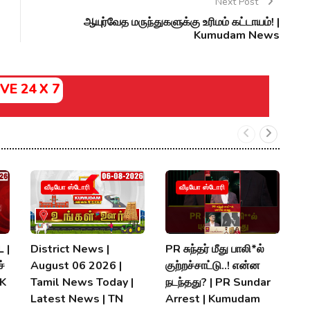
Next Post
ஆயுர்வேத மருந்துகளுக்கு உரிமம் கட்டாயம்! |
Kumudam News
IVE 24 X 7
வீடியோ ஸ்டோரி
வீடியோ ஸ்டோரி
 |
District News |
PR சுந்தர் மீது பாலி*ல்
நி
்
August 06 2026 |
குற்றச்சாட்டு..! என்ன
த
MK
Tamil News Today |
நடந்தது? | PR Sundar
மு
Latest News | TN
Arrest | Kumudam
K