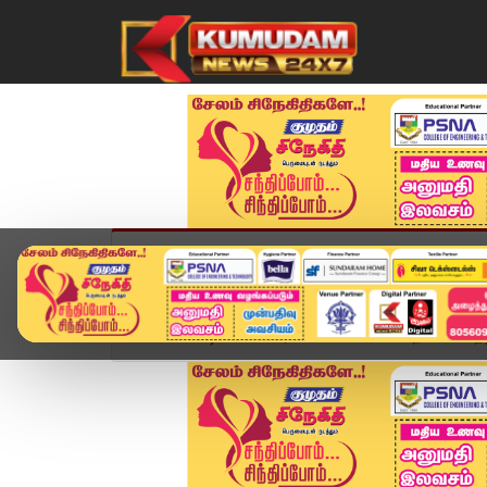
முகப்பு
விளையாட்டு
அண்மை
தமிழ்நாட
Home
வீடியோ ஸ்டோரி
AMSTRONG நினைவிடத்தில் 