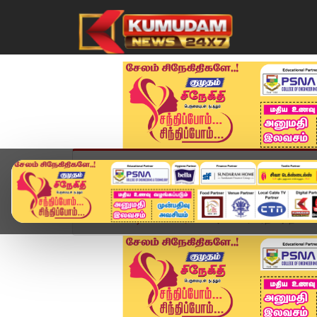
முகப்பு
விளையாட்டு
அண்மை
தமிழ்நாட
Home
வீடியோ ஸ்டோரி
அமைச்சர் சரத் அதே Cost