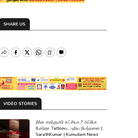
SHARE US
VIDEO STORIES
நீங்க சரத்குமார் கட்சியா..? அப்போ
போடுறா Tattooவ.. புதிய நிபந்தனை |
SarathKumar | Kumudam News