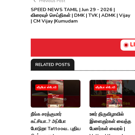
Previous Post
SPEED NEWS TAMIL | Jun 29 - 2026 |
விரைவுச் செய்திகள் | DMK | TVK | ADMK | Vijay
| CM Vijay |Kumudam
L
RELATED POSTS
வீடியோ ஸ்டோரி
வீடியோ ஸ்டோரி
நீங்க சரத்குமார்
ஊர் திருவிழாவில்
கட்சியா..? அப்போ
இளைஞர்கள் வைத்த
போடுறா Tattooவ.. புதிய
பேனர்கள் வைரல் |