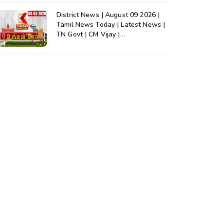
District News | August 09 2026 |
Tamil News Today | Latest News |
TN Govt | CM Vijay |
TVK|Tamilnadu