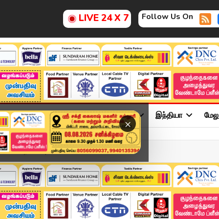
Follow Us On
LIVE 24 X 7
ு
சினிமா
அரசியல்
விளையாட்டு
இந்தியா
மேல
×
ume-ல் நடனம் | TVK MLA Sa...