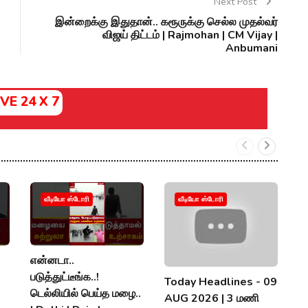
Next Post
இன்றைக்கு இதுதான்.. கரூருக்கு செல்ல முதல்வர்
விஜய் திட்டம் | Rajmohan | CM Vijay |
Anbumani
IVE 24 X 7
வீடியோ ஸ்டோரி
வீடியோ ஸ்டோரி
என்னடா..
அ
படுத்துட்டீங்க..!
த
Today Headlines - 09
டெல்லியில் பெய்த மழை..
நி
AUG 2026 | 3 மணி