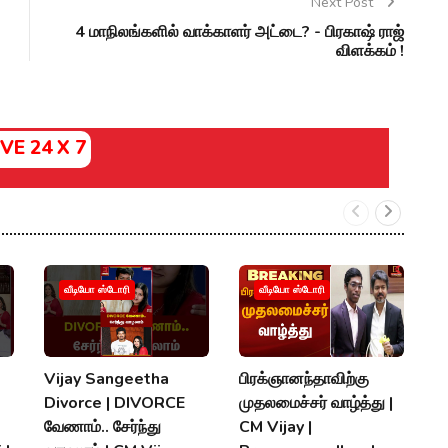
Next Post
4 மாநிலங்களில் வாக்காளர் அட்டை? - பிரகாஷ் ராஜ்
விளக்கம் !
IVE 24 X 7
வீடியோ ஸ்டோரி
வீடியோ ஸ்டோரி
Vijay Sangeetha
பிரக்ஞானந்தாவிற்கு
சப
Divorce | DIVORCE
முதலமைச்சர் வாழ்த்து |
செ
வேணாம்.. சேர்ந்து
CM Vijay |
த