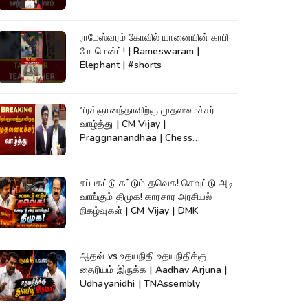
ராமேஸ்வரம் கோவில் யானையின் காபி
மோமென்ட்! | Rameswaram |
Elephant | #shorts
பிரக்ஞானந்தாவிற்கு முதலமைச்சர்
வாழ்த்து | CM Vijay |
Praggnanandhaa | Chess
Champion |KumudamNews
சப்பகட்டு கட்டும் தவெக! செவுட்டு அடி
வாங்கும் திமுக! காரசார அரசியல்
நிகழ்வுகள் | CM Vijay | DMK
ஆதவ் vs உதயநிதி உதயநிதிக்கு
தைரியம் இருக்க | Aadhav Arjuna |
Udhayanidhi | TNAssembly