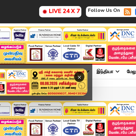
Follow Us On
LIVE 24 X 7
ு
சினிமா
அரசியல்
விளையாட்டு
இந்தியா
மேல
×
ne 2026 | 7 மணி தலைப்புச...