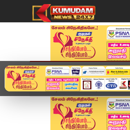
முகப்பு
விளையாட்டு
அண்மை
தமிழ்நாட
Home
வீடியோ ஸ்டோரி
Today Headlines - 22 Ju