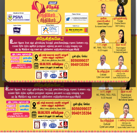
×
Home
வீடியோ ஸ்டோரி
தவெகவில் இணைந்த அதிமுக Ex அமைச்சர்கள் | ADMK to...