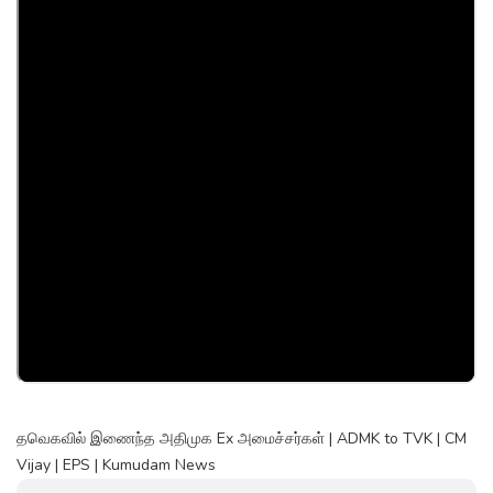
தவெகவில் இணைந்த அதிமுக Ex அமைச்சர்கள் | ADMK to TVK | CM
Vijay | EPS | Kumudam News