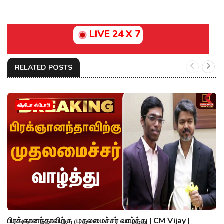
LIVE 24 X 7
RELATED POSTS
வீடியோ ஸ்டோரி
பிரக்ஞானந்தாவிற்கு முதலமைச்சர் வாழ்த்து | CM Vijay |