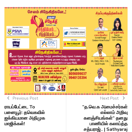
Previous Post
Next Post
ராயப்பேட்டை To
”த.வெ.க அமைச்சர்கள்
பனையூர்: தவெகவில்
எல்லாம் அறிவு
ஐக்கியமான அதிமுக
களஞ்சியங்கள்” தனது
மாஜிக்கள்!
பாணியில் கலாய்த்த
சத்யராஜ்.. | Sathyaraj