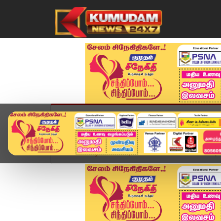
முகப்பு
விளையாட்டு
அண்மை
தமிழ்நாட
Home
வீடியோ ஸ்டோரி
SPEED NEWS TAMIL | 15 