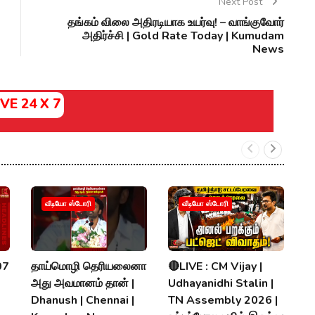
Next Post
தங்கம் விலை அதிரடியாக உயர்வு! – வாங்குவோர்
அதிர்ச்சி | Gold Rate Today | Kumudam
News
IVE 24 X 7
க
வீடியோ ஸ்டோரி
வீடியோ ஸ்டோரி
V
ப
N
07
தாய்மொழி தெரியலைனா
🔴LIVE : CM Vijay |
R
அது அவமானம் தான் |
Udhayanidhi Stalin |
K
Dhanush | Chennai |
TN Assembly 2026 |