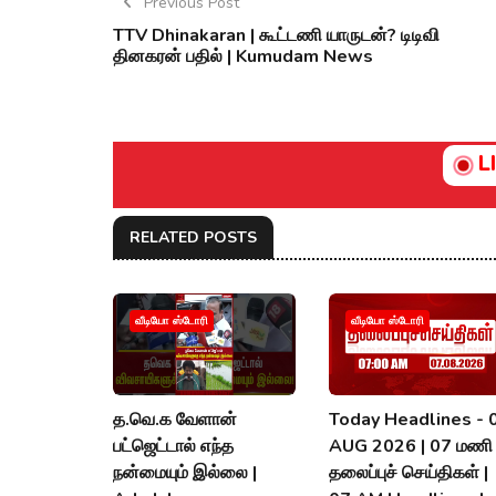
Previous Post
TTV Dhinakaran | கூட்டணி யாருடன்? டிடிவி
தினகரன் பதில் | Kumudam News
L
RELATED POSTS
வீடியோ ஸ்டோரி
வீடியோ ஸ்டோரி
த.வெ.க வேளான்
Today Headlines - 
பட்ஜெட்டால் எந்த
AUG 2026 | 07 மணி
நன்மையும் இல்லை |
தலைப்புச் செய்திகள் |