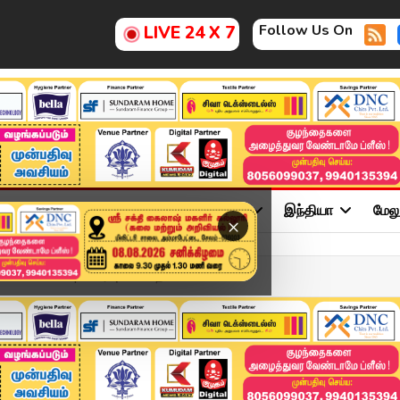
Follow Us On
LIVE 24 X 7
ு
சினிமா
அரசியல்
விளையாட்டு
இந்தியா
மேல
×
DEC 2025 | விரைவுச் செய்த...