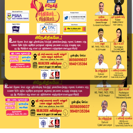
×
Home
வீடியோ ஸ்டோரி
வடகலை பிரிவினருக்கு அனுமதி ரத்து.. உயர்நீதிமன்ற...