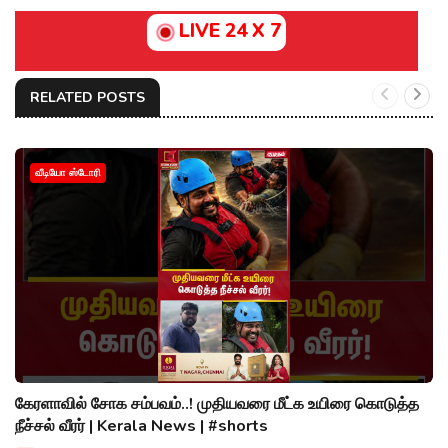
LIVE 24 X 7
RELATED POSTS
வீடியோ ஸ்டோரி
கேரளாவில் சோக சம்பவம்..! முதியவரை மீட்க உயிரை கொடுத்த
நீச்சல் வீரர் | Kerala News | #shorts