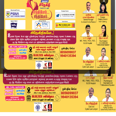
×
Home
வீடியோ ஸ்டோரி
திமுக தயவில் தவெக ஆட்சி - மு. க. ஸ்டாலின் | CM ...