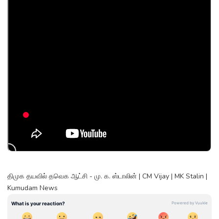
திமுக தயவில் தவெக ஆட்சி - மு. க. ஸ்டாலின் | CM Vijay | MK Stalin |
Kumudam News