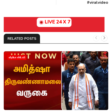
#viralvideo
LIVE 24 X 7
RELATED POSTS
வீடியோ ஸ்டோரி