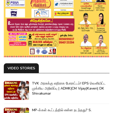
VIDEO STORIES
TVK அரசுக்கு எதிராக போராட்டம்! EPS வெளியிட்ட
முக்கிய அறிவிப்பு | ADMK|CM Vijay|Kaveri| DK
Shivakumar
MP-க்கள் கூட்டத்தில் என்ன நடந்தது? S.