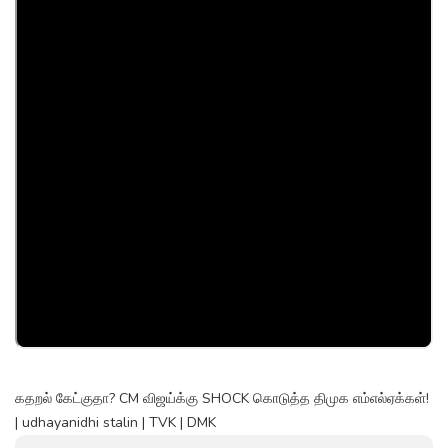
கதறல் கேட்குதா? CM விஜய்க்கு SHOCK கொடுத்த திமுக எம்எல்ஏக்கள்!
| udhayanidhi stalin | TVK | DMK