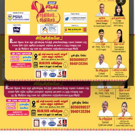
×
Home
வீடியோ ஸ்டோரி
கதறல் கேட்குதா? CM விஜய்க்கு SHOCK கொடுத்த திம...