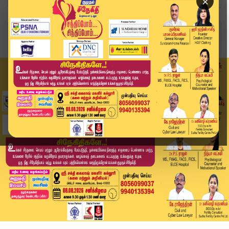
×
Home
வீடியோ ஸ்டோரி
Jayakumar | "திமுக ஆட்சியை தூக்கி எறிய மக்கள் த...