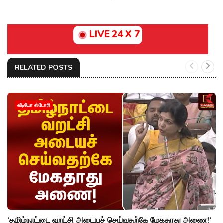
LIVE 24 X 7
RELATED POSTS
வீடியோ ஸ்டோரி
‘தமிழ்நாட்டை வறட்சி அடையச் செய்வதற்கே மேகதாது அணை!’