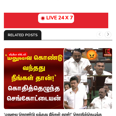
LIVE 24 X 7
RELATED POSTS
வீடியோ ஸ்டோரி
‘மதுவை கொண்டு வந்தது நீங்கள் தான்!’ கொதித்தெழுந்த