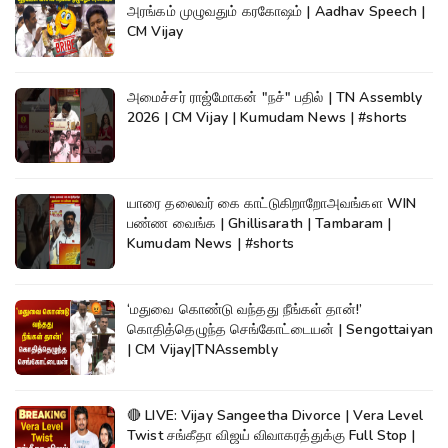
அரங்கம் முழுவதும் கரகோஷம் | Aadhav Speech |
CM Vijay
அமைச்சர் ராஜ்மோகன் "நச்" பதில் | TN Assembly
2026 | CM Vijay | Kumudam News | #shorts
யாரை தலைவர் கை காட்டுகிறாறோஅவங்கள WIN
பண்ண வைங்க | Ghillisarath | Tambaram |
Kumudam News | #shorts
‘மதுவை கொண்டு வந்தது நீங்கள் தான்!’
கொதித்தெழுந்த செங்கோட்டையன் | Sengottaiyan
| CM Vijay|TNAssembly
🔴 LIVE: Vijay Sangeetha Divorce | Vera Level
Twist சங்கீதா விஜய் விவாகரத்துக்கு Full Stop |