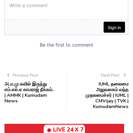
Previous Post
Next Post
அ.ம.மு.கவில் இருந்து
IUML தலைமை
எம்.எல்.ஏ காமராஜ் நீக்கம்..
அலுவலகம் வந்த
| AMMK | Kumudam
முதலமைச்சர் | IUML |
News
CMVijay | TVK |
KumudamNews
LIVE 24 X 7