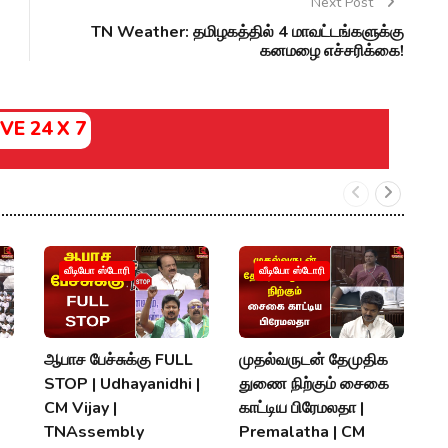
Next Post
TN Weather: தமிழகத்தில் 4 மாவட்டங்களுக்கு
கனமழை எச்சரிக்கை!
IVE 24 X 7
‘
வீடியோ ஸ்டோரி
வீடியோ ஸ்டோரி
வந
க
ச
ஆபாச பேச்சுக்கு FULL
முதல்வருடன் தேமுதிக
S
STOP | Udhayanidhi |
துணை நிற்கும் சைகை
V
CM Vijay |
காட்டிய பிரேமலதா |
TNAssembly
Premalatha | CM
P