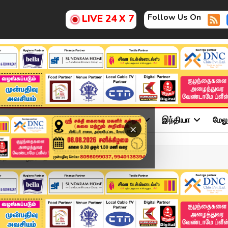
Follow Us On
LIVE 24 X 7
ு
சினிமா
அரசியல்
விளையாட்டு
இந்தியா
மேல
×
ில் மழைநீர் தேக்கம் –...