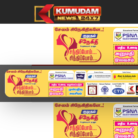
முகப்பு
விளையாட்டு
அண்மை
தமிழ்நாட
Home
வீடியோ ஸ்டோரி
தூத்துக்குடி பள்ளி வளாகத்த