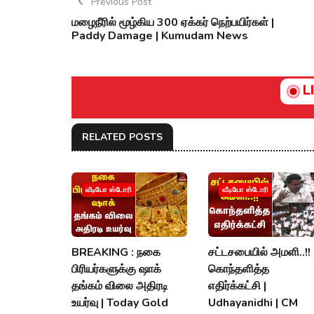
Previous Post
மழைநீரில் மூழ்கிய 300 ஏக்கர் நெற்பயிர்கள் |
Paddy Damage | Kumudam News
L
RELATED POSTS
வீடியோ ஸ்டோரி
வீடியோ ஸ்டோரி
BREAKING : நகை
சட்டசபையில் அமளி..!!
பிரியர்களுக்கு ஷாக்
கொந்தளித்த
தங்கம் விலை அதிரடி
எதிர்க்கட்சி |
உயர்வு | Today Gold
Udhayanidhi | CM