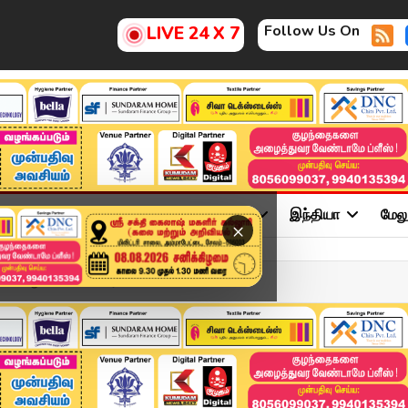
Follow Us On
LIVE 24 X 7
ு
சினிமா
அரசியல்
விளையாட்டு
இந்தியா
மேல
×
ிமை ஆணையம் விசாரிக்க வேண்ட...