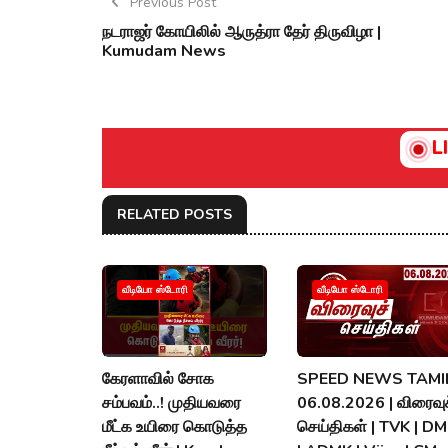
Previous Post
நடராஜர் கோயிலில் ஆருத்ரா தேர் திருவிழா |
Kumudam News
L
RELATED POSTS
வீடியோ ஸ்டோரி
வீடியோ ஸ்டோரி
கேரளாவில் சோக
SPEED NEWS TAMIL
சம்பவம்..! முதியவரை
06.08.2026 | விரைவுச
மீட்க உயிரை கொடுத்த
செய்திகள் | TVK | D