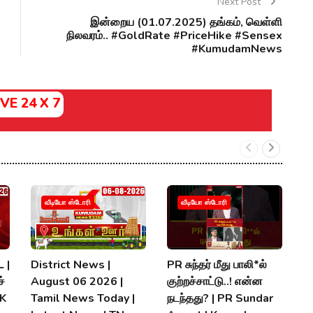
Next Post
இன்றைய (01.07.2025) தங்கம், வெள்ளி
நிலவரம்.. #GoldRate #PriceHike #Sensex
#KumudamNews
IVE 24 X 7
வீடியோ ஸ்டோரி
வீடியோ ஸ்டோரி
 |
District News |
PR சுந்தர் மீது பாலி*ல்
நி
்
August 06 2026 |
குற்றச்சாட்டு..! என்ன
த
MK
Tamil News Today |
நடந்தது? | PR Sundar
மு