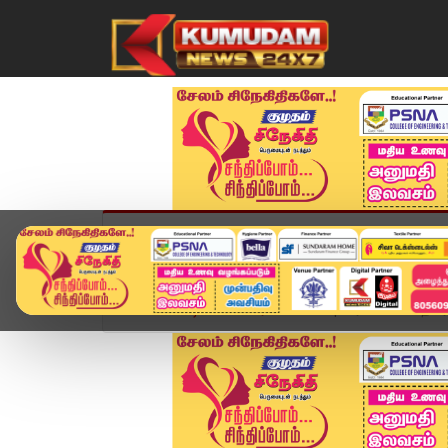
முகப்பு
விளையாட்டு
அண்மை
தமிழ்நாட
Home
வீடியோ ஸ்டோரி
Lockup மரணம் "மனித உர