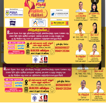
×
Home
வீடியோ ஸ்டோரி
#JustNow | என்ன ஆனது போராட்டம்?.. எப்பவும் போல ...