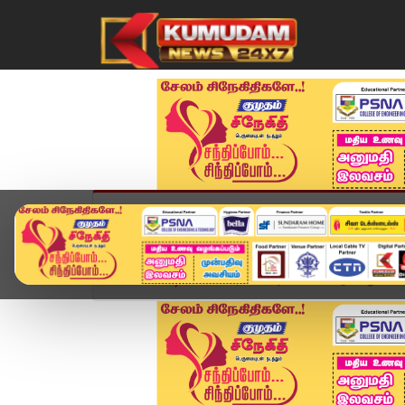
முகப்பு
விளையாட்டு
அண்மை
தமிழ்நாட
Home
வீடியோ ஸ்டோரி
அசாமில் மீண்டும் ஆட்சியம