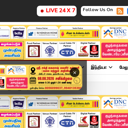
Follow Us On
LIVE 24 X 7
ு
சினிமா
அரசியல்
விளையாட்டு
இந்தியா
மேல
×
ைக்கும் பாஜக? | Assam E...