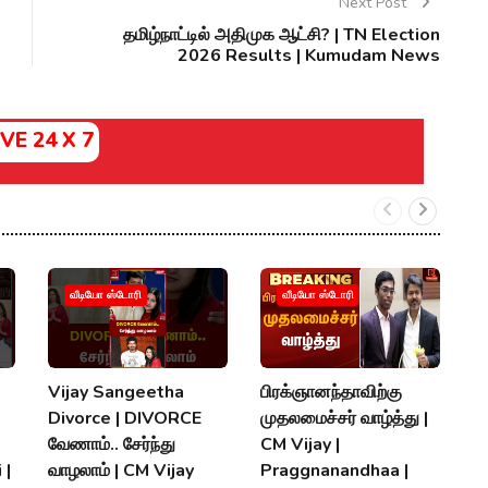
Next Post
தமிழ்நாட்டில் அதிமுக ஆட்சி? | TN Election
2026 Results | Kumudam News
IVE 24 X 7
வீடியோ ஸ்டோரி
வீடியோ ஸ்டோரி
Vijay Sangeetha
பிரக்ஞானந்தாவிற்கு
சப
Divorce | DIVORCE
முதலமைச்சர் வாழ்த்து |
செ
வேணாம்.. சேர்ந்து
CM Vijay |
த
 |
வாழலாம் | CM Vijay
Praggnanandhaa |
நி