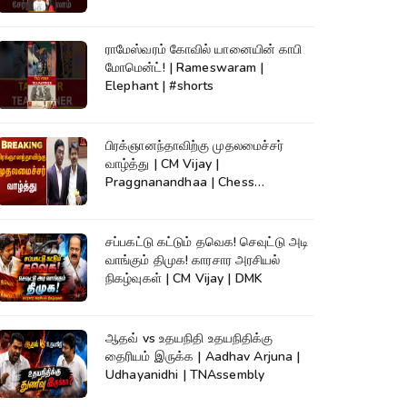
ராமேஸ்வரம் கோவில் யானையின் காபி
மோமென்ட்! | Rameswaram |
Elephant | #shorts
பிரக்ஞானந்தாவிற்கு முதலமைச்சர்
வாழ்த்து | CM Vijay |
Praggnanandhaa | Chess
Champion |KumudamNews
சப்பகட்டு கட்டும் தவெக! செவுட்டு அடி
வாங்கும் திமுக! காரசார அரசியல்
நிகழ்வுகள் | CM Vijay | DMK
ஆதவ் vs உதயநிதி உதயநிதிக்கு
தைரியம் இருக்க | Aadhav Arjuna |
Udhayanidhi | TNAssembly