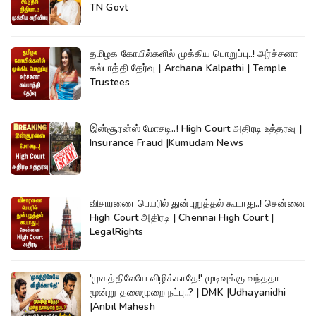
TN Govt
தமிழக கோயில்களில் முக்கிய பொறுப்பு..! அர்ச்சனா
கல்பாத்தி தேர்வு | Archana Kalpathi | Temple
Trustees
இன்சூரன்ஸ் மோசடி..! High Court அதிரடி உத்தரவு |
Insurance Fraud |Kumudam News
விசாரணை பெயரில் துன்புறுத்தல் கூடாது..! சென்னை
High Court அதிரடி | Chennai High Court |
LegalRights
'முகத்திலேயே விழிக்காதே!' முடிவுக்கு வந்ததா
மூன்று தலைமுறை நட்பு..? | DMK |Udhayanidhi
|Anbil Mahesh