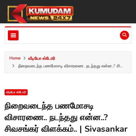
Home
வீடியோ ஸ்டோரி
நிறைவடைந்த பணமோசடி விசாரணை.. நடந்தது என்ன..? சி...
வீடியோ ஸ்டோரி
நிறைவடைந்த பணமோசடி
விசாரணை.. நடந்தது என்ன..?
சிவசங்கர் விளக்கம்.. | Sivasankar