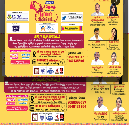
×
Home
வீடியோ ஸ்டோரி
IndiaWar | இந்தியாவுடன் போர் மூள வாய்ப்பு பாகிஸ...