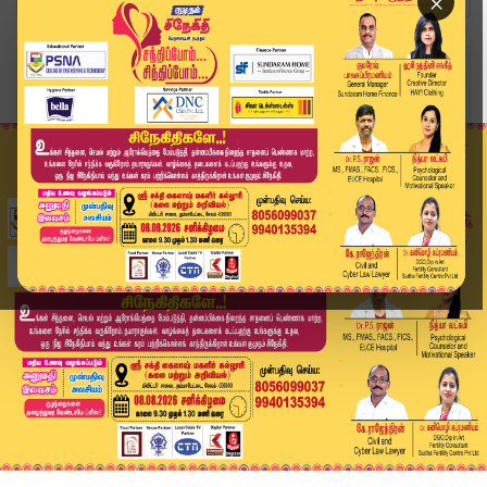
×
Home
வீடியோ ஸ்டோரி
லஞ்சம் பெற்ற வருவாய்த்துறை அதிகாரி கைது | Bribe...