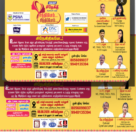
×
Home
வீடியோ ஸ்டோரி
Baahubali Rocket | இந்தியா விண்வெளியில் பாகுபல...