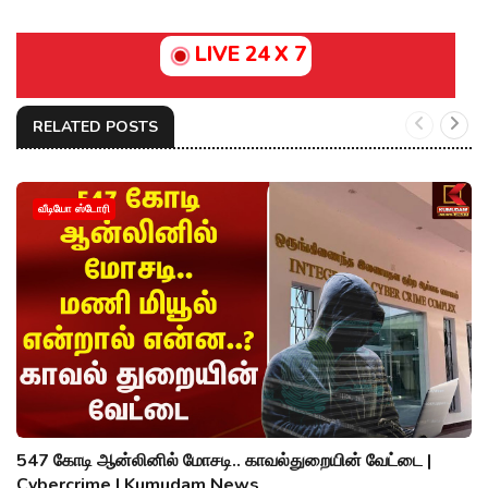
LIVE 24 X 7
RELATED POSTS
வீடியோ ஸ்டோரி
547 கோடி ஆன்லினில் மோசடி.. காவல்துறையின் வேட்டை |
Cybercrime | Kumudam News