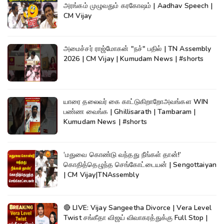
அரங்கம் முழுவதும் கரகோஷம் | Aadhav Speech |
CM Vijay
அமைச்சர் ராஜ்மோகன் "நச்" பதில் | TN Assembly
2026 | CM Vijay | Kumudam News | #shorts
யாரை தலைவர் கை காட்டுகிறாறோஅவங்கள WIN
பண்ண வைங்க | Ghillisarath | Tambaram |
Kumudam News | #shorts
‘மதுவை கொண்டு வந்தது நீங்கள் தான்!’
கொதித்தெழுந்த செங்கோட்டையன் | Sengottaiyan
| CM Vijay|TNAssembly
🔴 LIVE: Vijay Sangeetha Divorce | Vera Level
Twist சங்கீதா விஜய் விவாகரத்துக்கு Full Stop |