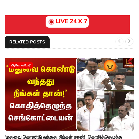
LIVE 24 X 7
RELATED POSTS
வீடியோ ஸ்டோரி
‘மதுவை கொண்டு வந்தது நீங்கள் தான்!’ கொதித்தெழுந்த