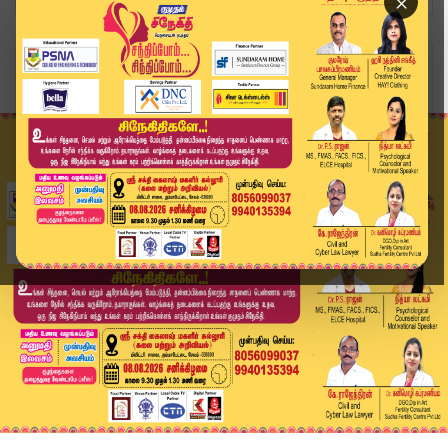
×
Home
வீடியோ ஸ்டோரி
வசமாக சிக்கிய 89 லட்சம் ஈரோட்டில் உச்சகட்ட பரபர...