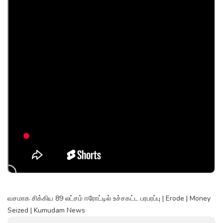
வசமாக சிக்கிய 89 லட்சம் ஈரோட்டில் உச்சகட்ட பரபரப்பு | Erode | Money
Seized | Kumudam News