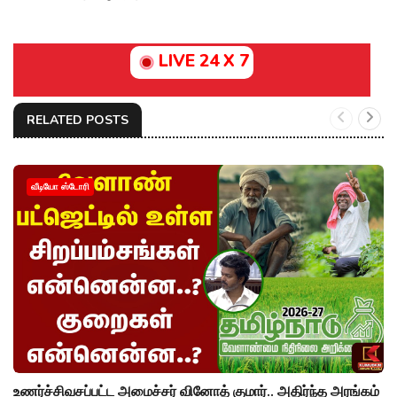
LIVE 24 X 7
RELATED POSTS
வீடியோ ஸ்டோரி
உணர்ச்சிவசப்பட்ட அமைச்சர் வினோத் குமார்.. அதிர்ந்த அரங்கம்