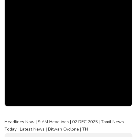
Headlines Now | 9 AM Headlines | 02 DEC 2025 | Tamil News
Today | Latest News | Ditwah Cyclone | TN