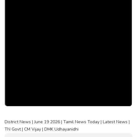
District News | June 19 2026 | Tamil News Today | Latest News |
TN Govt | CM Vijay | DMK Udhayanidhi