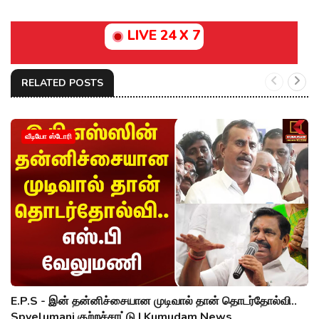
LIVE 24 X 7
RELATED POSTS
வீடியோ ஸ்டோரி
E.P.S - இன் தன்னிச்சையான முடிவால் தான் தொடர்தோல்வி..
Spvelumani குற்றச்சாட்டு | Kumudam News