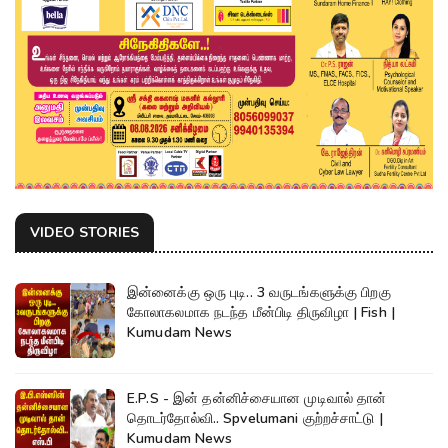
VIDEO STORIES
இன்னைக்கு ஒரு புடி.. 3 வருடங்களுக்கு பிறகு
கோலாகலமாக நடந்த மீன்பிடி திருவிழா | Fish |
Kumudam News
E.P.S - இன் தன்னிச்சையான முடிவால் தான்
தொடர்தோல்வி.. Spvelumani குற்றச்சாட்டு |
Kumudam News