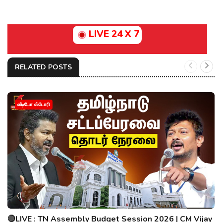
LIVE 24 X 7
RELATED POSTS
வீடியோ ஸ்டோரி
🔴LIVE : TN Assembly Budget Session 2026 | CM Vijay