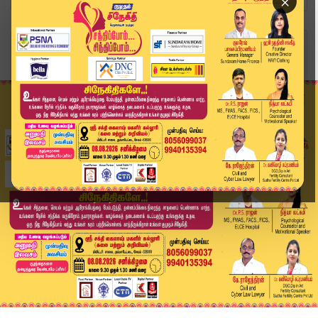
×
Home
வீடியோ ஸ்டோரி
BREAKING : ADMK சட்டமன்ற குழுத் தலைவர்..! சபாநா...