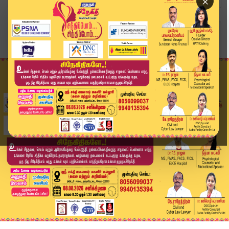
×
Home
வீடியோ ஸ்டோரி
லாக்கப் மரணம் கடமை தவறினால் கடும் நடவடிக்கை - ம...