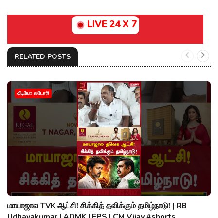
LIVE 24 X 7
RELATED POSTS
வீடியோ ஸ்டோரி
மாயாஜால TVK ஆட்சி! சிக்கித் தவிக்கும் தமிழ்நாடு! | RB
Udhayakumar | ADMK | EPS | CM Vijay #shorts