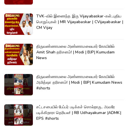
TVK-வில் இணைந்த இரு Vijayabaskar-கள்..புதிய
பொறுப்புகள் | MR Vijayabaskar | CVijayabaskar |
CM Vijay
திருவண்ணாமலை அண்ணாமலையார் கோயிலில்
Amit Shah தரிசனம்! | Modi | BJP| Kumudam
News
திருவண்ணாமலை அண்ணாமலையார் கோயிலில்
அமித்ஷா தரிசனம்! | Modi | BJP| Kumudam News
#shorts
சட்டசபையில் பேப்பர் படிக்கச் சொல்றாரு.. அவரே
படிக்கிறாரா தெரியல! | RB Udhayakumar |ADMK|
EPS #shorts