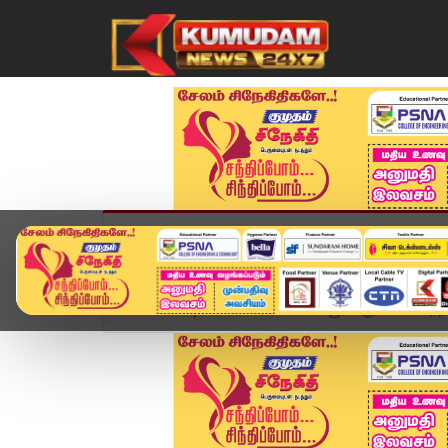
முகப்பு
விளையாட்டு
அண்மை
தமிழ்நாட
Home
வீடியோ ஸ்டோரி
பனையூர் அலுவலகம் வந்த 