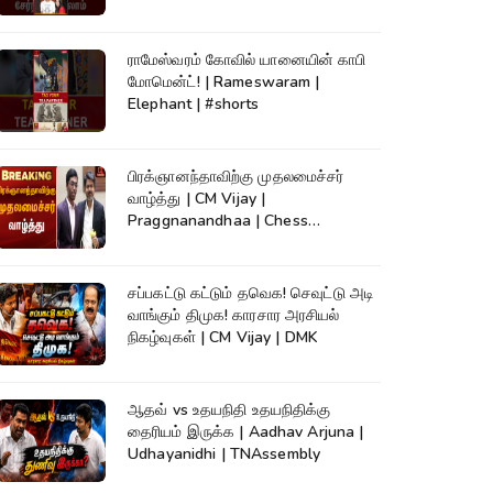
ராமேஸ்வரம் கோவில் யானையின் காபி
மோமென்ட்! | Rameswaram |
Elephant | #shorts
பிரக்ஞானந்தாவிற்கு முதலமைச்சர்
வாழ்த்து | CM Vijay |
Praggnanandhaa | Chess
Champion |KumudamNews
சப்பகட்டு கட்டும் தவெக! செவுட்டு அடி
வாங்கும் திமுக! காரசார அரசியல்
நிகழ்வுகள் | CM Vijay | DMK
ஆதவ் vs உதயநிதி உதயநிதிக்கு
தைரியம் இருக்க | Aadhav Arjuna |
Udhayanidhi | TNAssembly