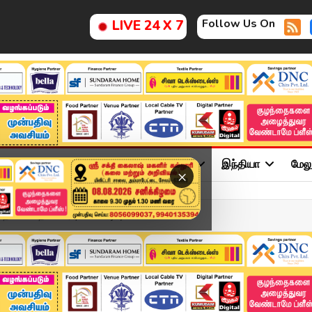
Follow Us On
LIVE 24 X 7
ு
சினிமா
அரசியல்
விளையாட்டு
இந்தியா
மேல
×
த.வெ.க தலைவர் | TVK Vijay...