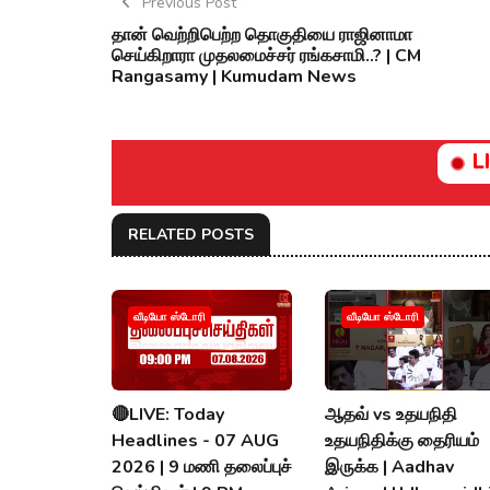
Previous Post
தான் வெற்றிபெற்ற தொகுதியை ராஜினாமா
செய்கிறாரா முதலமைச்சர் ரங்கசாமி..? | CM
Rangasamy | Kumudam News
L
RELATED POSTS
வீடியோ ஸ்டோரி
வீடியோ ஸ்டோரி
🔴LIVE: Today
ஆதவ் vs உதயநிதி
Headlines - 07 AUG
உதயநிதிக்கு தைரியம்
2026 | 9 மணி தலைப்புச்
இருக்க | Aadhav