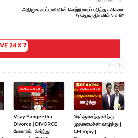
Next Post
அதிமுக கூட்டணியின் வெற்றியைப் பறித்த சசிகலா:
5 தொகுதிகளில் 'காலி'!
IVE 24 X 7
வீடியோ ஸ்டோரி
வீடியோ ஸ்டோரி
Vijay Sangeetha
பிரக்ஞானந்தாவிற்கு
சப
Divorce | DIVORCE
முதலமைச்சர் வாழ்த்து |
செ
வேணாம்.. சேர்ந்து
CM Vijay |
த