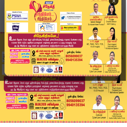
×
Home
வீடியோ ஸ்டோரி
மின்கட்டணம் மீண்டும் உயர்வா? அமைச்சர் நிர்மல் க...