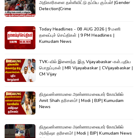
அதிகாரிகளை தள்ளிவிட்டு தப்பிய கும்பல்! |Gender
Detection|Crime
Today Headlines - 08 AUG 2026 | 9 மணி
தலைப்புச் செய்திகள் | 9 PM Headlines |
Kumudam News
TVK-வில் இணைந்த இரு Vijayabaskar-கள்..புதிய
பொறுப்புகள் | MR Vijayabaskar | CVijayabaskar |
CM Vijay
திருவண்ணாமலை அண்ணாமலையார் கோயிலில்
Amit Shah தரிசனம்! | Modi | BJP| Kumudam
News
திருவண்ணாமலை அண்ணாமலையார் கோயிலில்
அமித்ஷா தரிசனம்! | Modi | BJP| Kumudam News