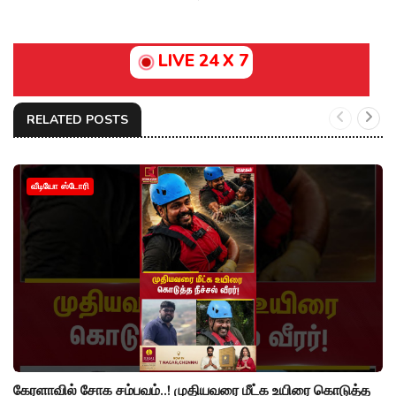
LIVE 24 X 7
RELATED POSTS
வீடியோ ஸ்டோரி
கேரளாவில் சோக சம்பவம்..! முதியவரை மீட்க உயிரை கொடுத்த