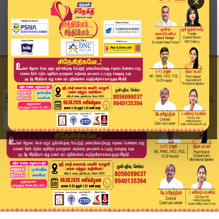
×
Home
வீடியோ ஸ்டோரி
தமிழகத்தில் மழை தொடருமா? வானிலை மையத்தின் புதிய...