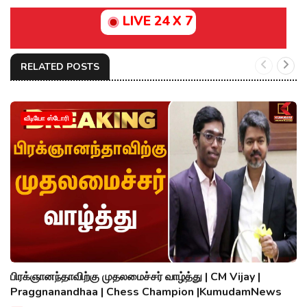
LIVE 24 X 7
RELATED POSTS
வீடியோ ஸ்டோரி
பிரக்ஞானந்தாவிற்கு முதலமைச்சர் வாழ்த்து | CM Vijay |
Praggnanandhaa | Chess Champion |KumudamNews