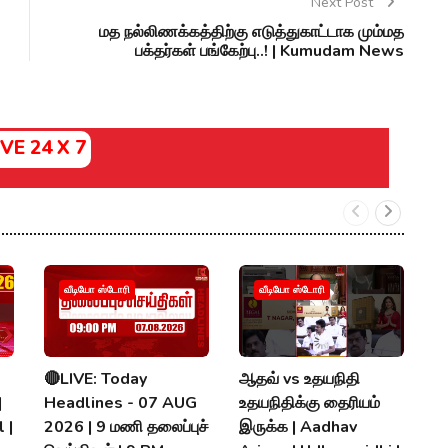
Next Post
மத நல்லிணக்கத்திற்கு எடுத்துகாட்டாக மும்மத
பக்தர்கள் பங்கேற்பு..! | Kumudam News
IVE 24 X 7
வீடியோ ஸ்டோரி
வீடியோ ஸ்டோரி
🔴LIVE: Today
ஆதவ் vs உதயநிதி
V
|
Headlines - 07 AUG
உதயநிதிக்கு தைரியம்
D
 |
2026 | 9 மணி தலைப்புச்
இருக்க | Aadhav
வே