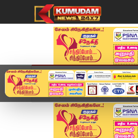
முகப்பு
விளையாட்டு
அண்மை
தமிழ்நாட
Home
வீடியோ ஸ்டோரி
பிரதமர் உடன் சந்திப்பு? 