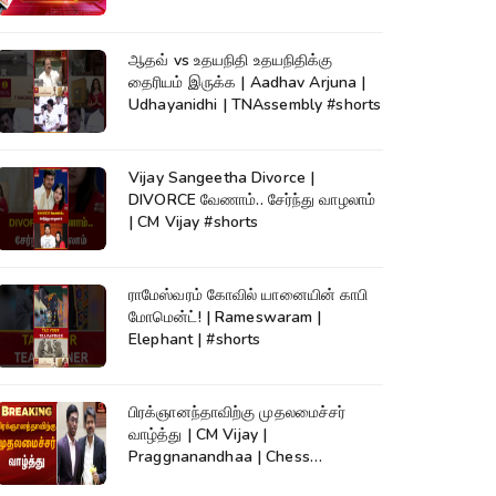
News
ஆதவ் vs உதயநிதி உதயநிதிக்கு
தைரியம் இருக்க | Aadhav Arjuna |
Udhayanidhi | TNAssembly #shorts
Vijay Sangeetha Divorce |
DIVORCE வேணாம்.. சேர்ந்து வாழலாம்
| CM Vijay #shorts
ராமேஸ்வரம் கோவில் யானையின் காபி
மோமென்ட்! | Rameswaram |
Elephant | #shorts
பிரக்ஞானந்தாவிற்கு முதலமைச்சர்
வாழ்த்து | CM Vijay |
Praggnanandhaa | Chess
Champion |KumudamNews