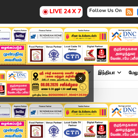
Follow Us On
LIVE 24 X 7
ு
சினிமா
அரசியல்
விளையாட்டு
இந்தியா
மேல
×
செங்கோட்டையன் ஒருவரி பத...