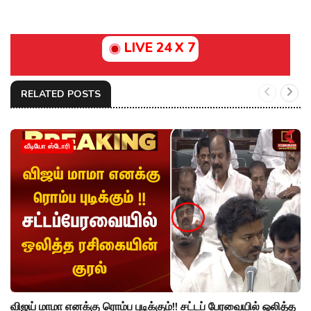
LIVE 24 X 7
RELATED POSTS
வீடியோ ஸ்டோரி
விஜய் மாமா எனக்கு ரொம்ப புடிக்கும்!! சட்டப் பேரவையில் ஒலித்த