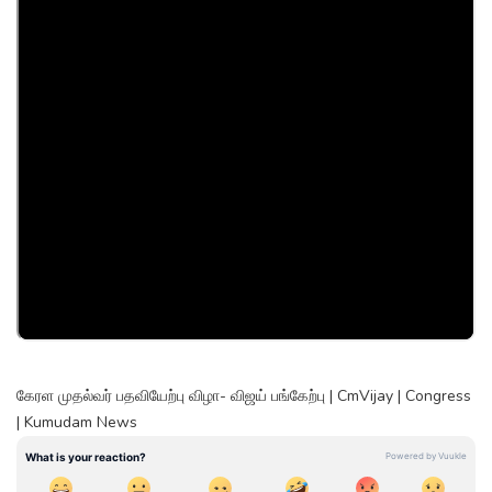
கேரள முதல்வர் பதவியேற்பு விழா- விஜய் பங்கேற்பு | CmVijay | Congress
| Kumudam News