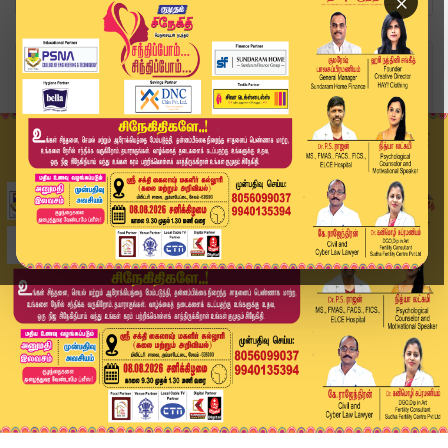
×
Home
வீடியோ ஸ்டோரி
கேரள முதல்வர் பதவியேற்பு விழா- விஜய் பங்கேற்பு ...