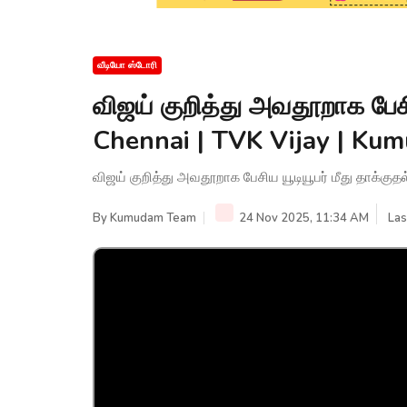
வீடியோ ஸ்டோரி
விஜய் குறித்து அவதூறாக பேசிய
Chennai | TVK Vijay | K
விஜய் குறித்து அவதூறாக பேசிய யூடியூபர் மீது தாக்கு
By
Kumudam Team
24 Nov 2025, 11:34 AM
Las