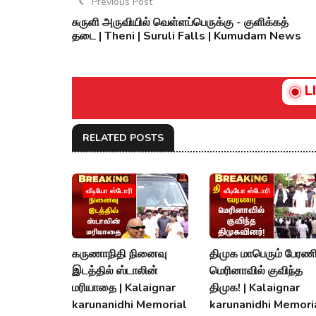
Previous Post
சுருளி அருவியில் வெள்ளப்பெருக்கு - குளிக்கத்
தடை | Theni | Suruli Falls | Kumudam News
L
RELATED POSTS
வீடியோ ஸ்டோரி
வீடியோ ஸ்டோரி
கருணாநிதி நினைவு
திமுக மாபெரும் பேரணி
இடத்தில் ஸ்டாலின்
மெரினாவில் குவிந்த
மரியாதை | Kalaignar
திமுக! | Kalaignar
karunanidhi Memorial
karunanidhi Memori