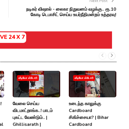
Next Post
நடிகர் விஷால் - லைகா நிறுவனம் வழக்கு.. ரூ.10
கோடி டெபாசிட் செய்ய உயர்நீதிமன்றம் உத்தரவு!
IVE 24 X 7
ம
வீடியோ ஸ்டோரி
வீடியோ ஸ்டோரி
த
உ
ப
!
வேலை செய்ய
உடைந்த காலுக்கு
M
விடமாட்றாங்க..! பாடம்
Cardboard
K
புகட்ட வேண்டும்.. |
சிகிச்சையா? | Bihar
al
Ghillisarath |
Cardboard
A