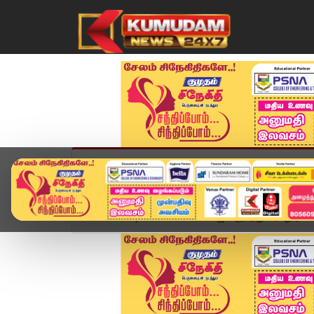
முகப்பு
விளையாட்டு
அண்மை
தமிழ்நாட
Home
வீடியோ ஸ்டோரி
விஜய் குறித்து அவதூறாக பே