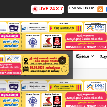
Follow Us On
LIVE 24 X 7
ு
சினிமா
அரசியல்
விளையாட்டு
இந்தியா
மேல
×
சிய யூடியூபர் மீது தாக...