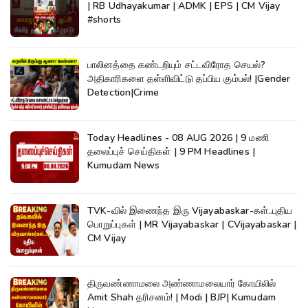
| RB Udhayakumar | ADMK | EPS | CM Vijay
#shorts
பாலினத்தை கண்டறியும் சட்டவிரோத செயல்?
அதிகாரிகளை தள்ளிவிட்டு தப்பிய கும்பல்! |Gender
Detection|Crime
Today Headlines - 08 AUG 2026 | 9 மணி
தலைப்புச் செய்திகள் | 9 PM Headlines |
Kumudam News
TVK-வில் இணைந்த இரு Vijayabaskar-கள்..புதிய
பொறுப்புகள் | MR Vijayabaskar | CVijayabaskar |
CM Vijay
திருவண்ணாமலை அண்ணாமலையார் கோயிலில்
Amit Shah தரிசனம்! | Modi | BJP| Kumudam