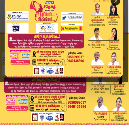
×
Home
வீடியோ ஸ்டோரி
அண்ணன் என்ன சுதந்திர போராட்ட தியாகியா..? #Rames...