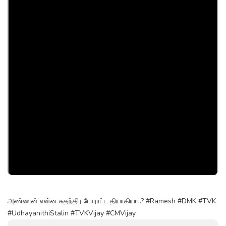
அண்ணன் என்ன சுதந்திர போராட்ட தியாகியா..? #Ramesh #DMK #TVK
#UdhayanithiStalin #TVKVijay‌ #CMVijay‌