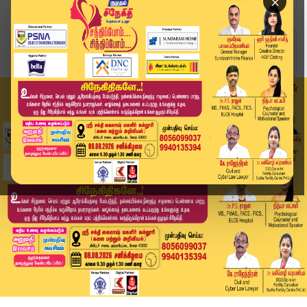
×
Home
வீடியோ ஸ்டோரி
"யார் அந்த சார் கேள்விக்கு ஏன் பதில் சொல்லவில்ல...