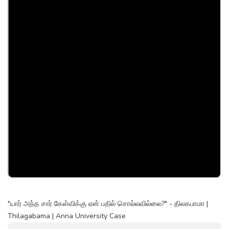
"யார் அந்த சார் கேள்விக்கு ஏன் பதில் சொல்லவில்லை?" - திலகபாமா |
Thilagabama | Anna University Case