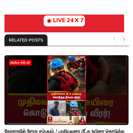
LIVE 24 X 7
RELATED POSTS
வீடியோ ஸ்டோரி
கேரளாவில் சோக சம்பவம்..! முதியவரை மீட்க உயிரை கொடுத்த